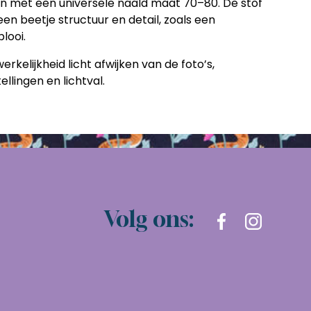
ien met een universele naald maat 70–80. De stof
een beetje structuur en detail, zoals een
looi.
rkelijkheid licht afwijken van de foto’s,
llingen en lichtval.
Volg ons: