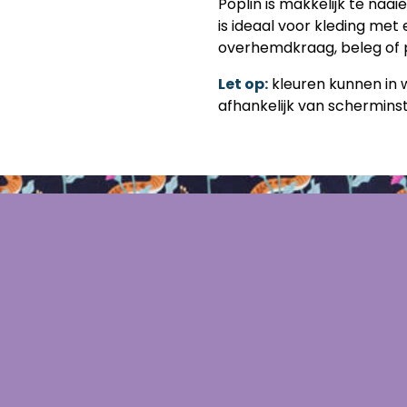
Poplin is makkelijk te naa
is ideaal voor kleding met 
overhemdkraag, beleg of p
Let op:
kleuren kunnen in we
afhankelijk van scherminste