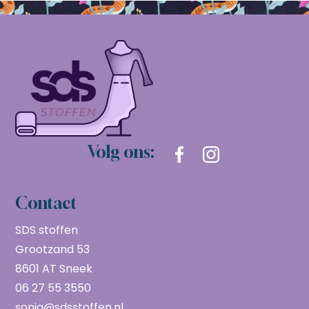
Volg ons:
Contact
SDS stoffen
Grootzand 53
8601 AT Sneek
06 27 55 3550
sonja@sdsstoffen.nl