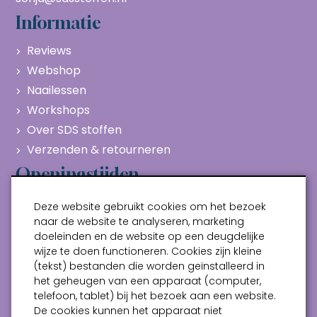
Informatie
Reviews
Webshop
Naailessen
Workshops
Over SDS stoffen
Verzenden & retourneren
Openingstijden
Maandag
Gesloten
Deze website gebruikt cookies om het bezoek
Dinsdag
10:00 - 17:00
naar de website te analyseren, marketing
doeleinden en de website op een deugdelijke
Woensdag
10:00 - 17:00
wijze te doen functioneren. Cookies zijn kleine
Donderdag
10:00 - 17:00
(tekst) bestanden die worden geïnstalleerd in
Vrijdag
10:00 - 17:00
het geheugen van een apparaat (computer,
telefoon, tablet) bij het bezoek aan een website.
Zaterdag
10:00 - 17:00
De cookies kunnen het apparaat niet