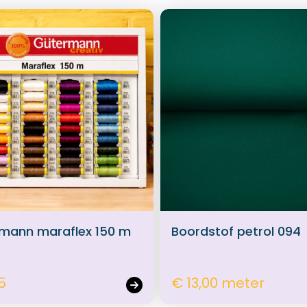
mann maraflex 150 m
Boordstof petrol 094
5
€ 13,00 meter