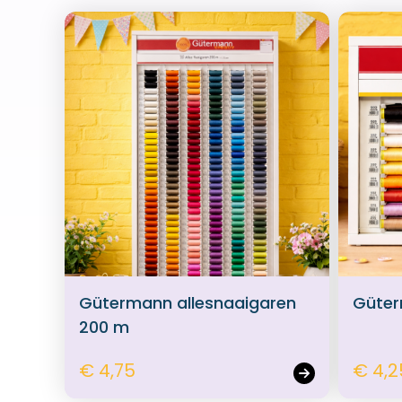
Gütermann allesnaaigaren
Güter
200 m
€ 4,75
€ 4,2