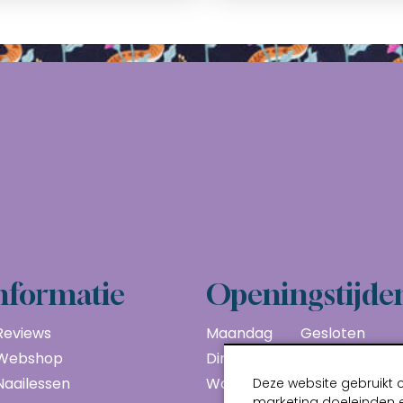
nformatie
Openingstijde
Reviews
Maandag
Gesloten
Webshop
Dinsdag
10:00 - 17:00
Naailessen
Woensdag
10:00 - 17:00
Deze website gebruikt 
marketing doeleinden e