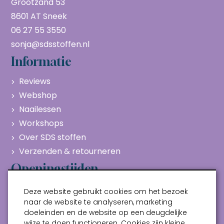
Grootzand 53
8601 AT Sneek
06 27 55 3550
sonja@sdsstoffen.nl
Informatie
Reviews
Webshop
Naailessen
Workshops
Over SDS stoffen
Verzenden & retourneren
Openingstijden
Maandag
Gesloten
Deze website gebruikt cookies om het bezoek
Dinsdag
10:00 - 17:00
naar de website te analyseren, marketing
doeleinden en de website op een deugdelijke
Woensdag
10:00 - 17:00
wijze te doen functioneren. Cookies zijn kleine