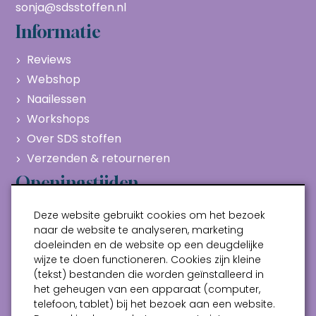
sonja@sdsstoffen.nl
Informatie
Reviews
Webshop
Naailessen
Workshops
Over SDS stoffen
Verzenden & retourneren
Openingstijden
Maandag
Gesloten
Deze website gebruikt cookies om het bezoek
Dinsdag
10:00 - 17:00
naar de website te analyseren, marketing
doeleinden en de website op een deugdelijke
Woensdag
10:00 - 17:00
wijze te doen functioneren. Cookies zijn kleine
Donderdag
10:00 - 17:00
(tekst) bestanden die worden geïnstalleerd in
Vrijdag
10:00 - 17:00
het geheugen van een apparaat (computer,
telefoon, tablet) bij het bezoek aan een website.
Zaterdag
10:00 - 17:00