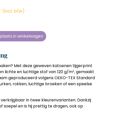
en zonder
en zonder
en zonder
en zonder
e tijd
e tijd
e tijd
e tijd
r
(incl. btw)
ens
ens
ens
ens
 telkens
 telkens
 telkens
 telkens
r en
r en
r en
r en
plaats in winkelwagen
oonlijk
oonlijk
oonlijk
oonlijk
ing
 maken? Met deze geweven katoenen tijgerprint
Een lichte en luchtige stof van 120 g/m², gemaakt
zaam geproduceerd volgens OEKO-TEX Standard
 jurken, rokken, luchtige broeken of een speelse
 verkrijgbaar in twee kleurenvarianten. Dankzij
tof soepel en is hij prettig te dragen, ook op