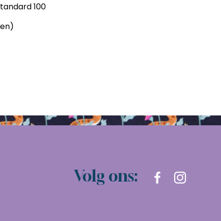
Standard 100
ven)
Volg ons: