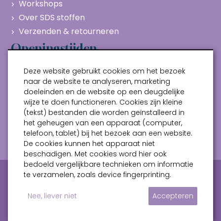
Workshops
Over SDS stoffen
Verzenden & retourneren
Openingstijden
Maandag
Gesloten
Deze website gebruikt cookies om het bezoek
Dinsdag
10:00 - 17:00
naar de website te analyseren, marketing
doeleinden en de website op een deugdelijke
Woensdag
10:00 - 17:00
wijze te doen functioneren. Cookies zijn kleine
Donderdag
10:00 - 17:00
(tekst) bestanden die worden geïnstalleerd in
Vrijdag
10:00 - 17:00
het geheugen van een apparaat (computer,
telefoon, tablet) bij het bezoek aan een website.
Zaterdag
10:00 - 17:00
De cookies kunnen het apparaat niet
beschadigen. Met cookies word hier ook
bedoeld vergelijkbare technieken om informatie
Privacy verklaring
Algemene voorwaarden
te verzamelen, zoals device fingerprinting.
Sitemap
Nee, liever niet
Accepteren