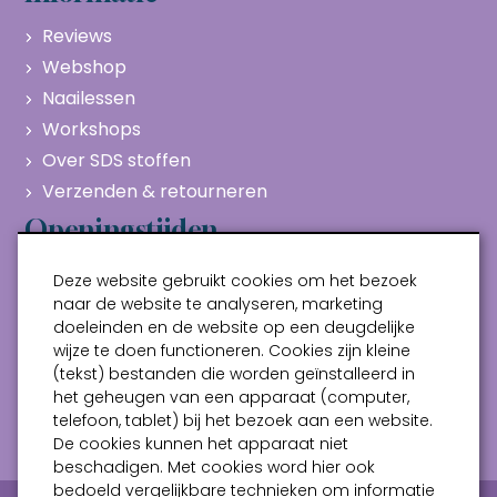
Reviews
Webshop
Naailessen
Workshops
Over SDS stoffen
Verzenden & retourneren
Openingstijden
Maandag
Gesloten
Deze website gebruikt cookies om het bezoek
Dinsdag
10:00 - 17:00
naar de website te analyseren, marketing
doeleinden en de website op een deugdelijke
Woensdag
10:00 - 17:00
wijze te doen functioneren. Cookies zijn kleine
Donderdag
10:00 - 17:00
(tekst) bestanden die worden geïnstalleerd in
Vrijdag
10:00 - 17:00
het geheugen van een apparaat (computer,
telefoon, tablet) bij het bezoek aan een website.
Zaterdag
10:00 - 17:00
De cookies kunnen het apparaat niet
beschadigen. Met cookies word hier ook
bedoeld vergelijkbare technieken om informatie