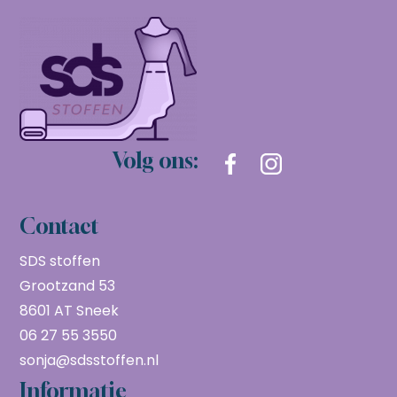
Volg ons:
Contact
SDS stoffen
Grootzand 53
8601 AT Sneek
06 27 55 3550
sonja@sdsstoffen.nl
Informatie