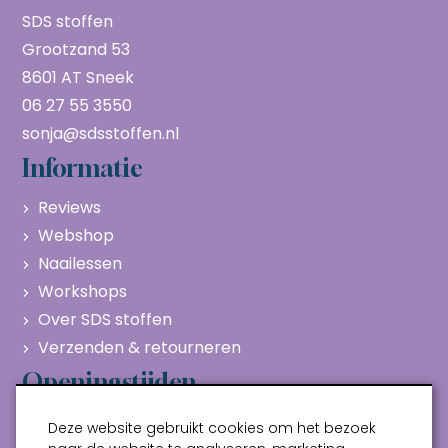
SDS stoffen
Grootzand 53
8601 AT Sneek
06 27 55 3550
sonja@sdsstoffen.nl
Informatie
Reviews
Webshop
Naailessen
Workshops
Over SDS stoffen
Verzenden & retourneren
Openingstijden
Maandag
Gesloten
Deze website gebruikt cookies om het bezoek