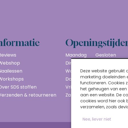
nformatie
Openingstijde
Reviews
Maandag
Gesloten
Webshop
Dinsdag
10:00 - 17:00
Naailessen
Woensdag
10:00 - 17:00
Deze website gebruikt 
marketing doeleinden e
Workshops
Donderdag
10:00 - 17:00
functioneren. Cookies z
Over SDS stoffen
Vrijdag
10:00 - 17:00
het geheugen van een a
Verzenden & retourneren
Zaterdag
10:00 - 17:00
aan een website. De c
cookies word hier ook 
verzamelen, zoals devic
Nee, liever niet