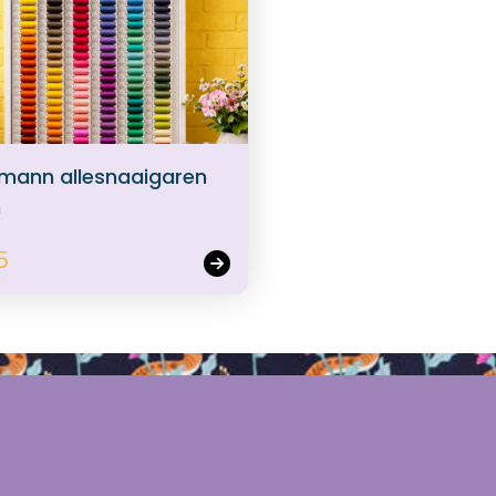
mann allesnaaigaren
m
5