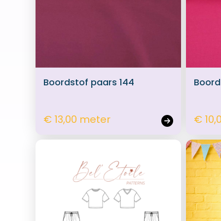
Boordstof paars 144
Boord
€ 13,00 meter
€ 10,