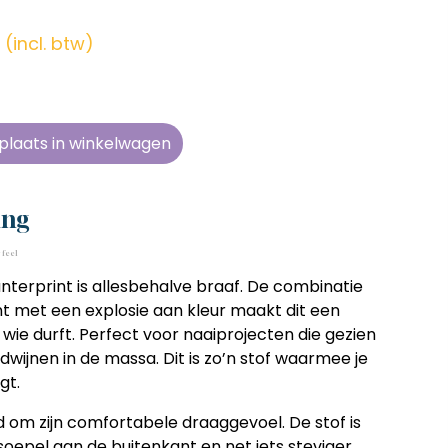
en zonder
en zonder
en zonder
en zonder
e tijd
e tijd
e tijd
e tijd
(incl. btw)
ens
ens
ens
ens
 telkens
 telkens
 telkens
 telkens
r en
r en
r en
r en
plaats in winkelwagen
oonlijk
oonlijk
oonlijk
oonlijk
ing
 feel
terprint is allesbehalve braaf. De combinatie
nt met een explosie aan kleur maakt dit een
ie durft. Perfect voor naaiprojecten die gezien
ijnen in de massa. Dit is zo’n stof waarmee je
gt.
 om zijn comfortabele draaggevoel. De stof is
oepel aan de buitenkant en net iets steviger