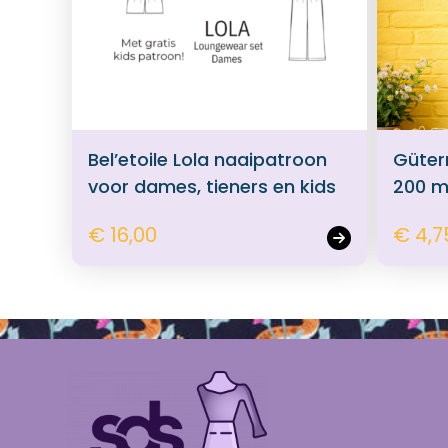
Bel’etoile Lola naaipatroon
Güter
voor dames, tieners en kids
200 
€ 16,00
€ 4,7