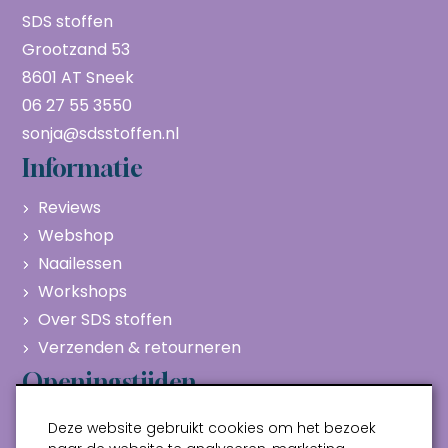
SDS stoffen
Grootzand 53
8601 AT Sneek
06 27 55 3550
sonja@sdsstoffen.nl
Informatie
Reviews
Webshop
Naailessen
Workshops
Over SDS stoffen
Verzenden & retourneren
Openingstijden
Maandag
Gesloten
Deze website gebruikt cookies om het bezoek