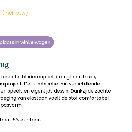
en zonder
en zonder
en zonder
en zonder
e tijd
e tijd
e tijd
e tijd
r
(incl. btw)
ens
ens
ens
ens
 telkens
 telkens
 telkens
 telkens
r en
r en
r en
r en
plaats in winkelwagen
oonlijk
oonlijk
oonlijk
oonlijk
ing
tanische bladerenprint brengt een frisse,
 naaiproject. De combinatie van verschillende
n speels en eigentijds dessin. Dankzij de zachte
voeging van elastaan voelt de stof comfortabel
e pasvorm.
toen, 5% elastaan