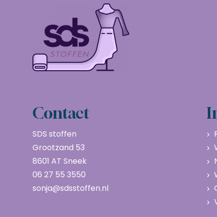
Contact
I
SDS stoffen
Grootzand 53
8601 AT Sneek
06 27 55 3550
sonja@sdsstoffen.nl