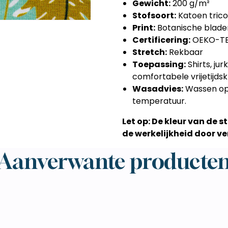
Gewicht:
200 g/m²
Stofsoort:
Katoen trico
Print:
Botanische blade
Certificering:
OEKO-TEX
Stretch:
Rekbaar
Toepassing:
Shirts, jur
comfortabele vrijetijdsk
Wasadvies:
Wassen op 3
temperatuur.
Let op: De kleur van de 
de werkelijkheid door ver
Aanverwante producte