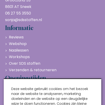
Grootzand 53
8601 AT Sneek
06 27 55 3550
sonja@sdsstoffen.nl
Informatie
Reviews
Webshop
Naailessen
Workshops
Over SDS stoffen
Verzenden & retourneren
Openingstijden
Maandag
Gesloten
Deze website gebruikt cookies om het bezoek
Dinsdag
10:00 - 17:00
naar de website te analyseren, marketing
doeleinden en de website op een deugdelijke
Woensdag
10:00 - 17:00
wijze te doen functioneren. Cookies zijn kleine