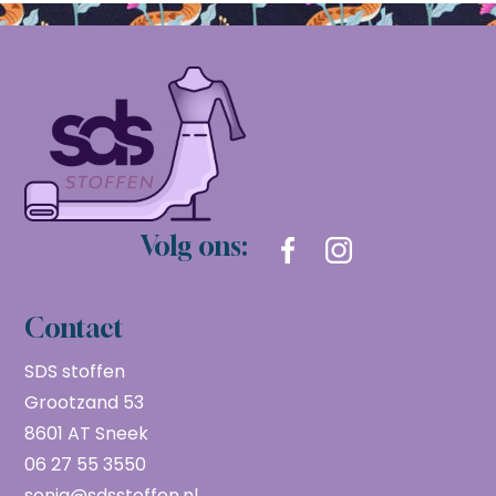
Volg ons:
Contact
SDS stoffen
Grootzand 53
8601 AT Sneek
06 27 55 3550
sonja@sdsstoffen.nl