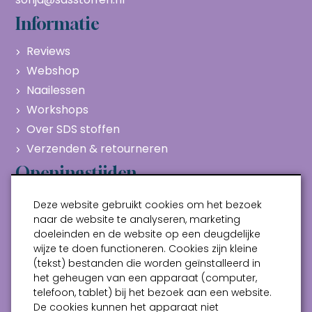
Informatie
Reviews
Webshop
Naailessen
Workshops
Over SDS stoffen
Verzenden & retourneren
Openingstijden
Maandag
Gesloten
Deze website gebruikt cookies om het bezoek
Dinsdag
10:00 - 17:00
naar de website te analyseren, marketing
doeleinden en de website op een deugdelijke
Woensdag
10:00 - 17:00
wijze te doen functioneren. Cookies zijn kleine
Donderdag
10:00 - 17:00
(tekst) bestanden die worden geïnstalleerd in
Vrijdag
10:00 - 17:00
het geheugen van een apparaat (computer,
telefoon, tablet) bij het bezoek aan een website.
Zaterdag
10:00 - 17:00
De cookies kunnen het apparaat niet