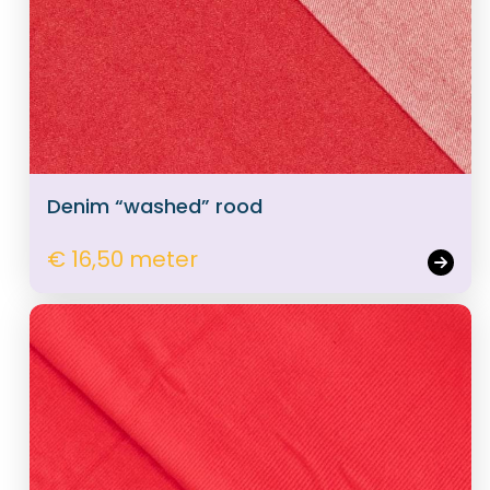
Denim “washed” rood
€ 16,50 meter