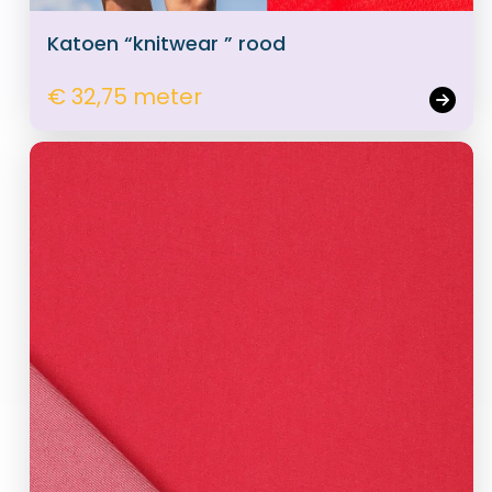
Katoen “knitwear ” rood
€ 32,75 meter