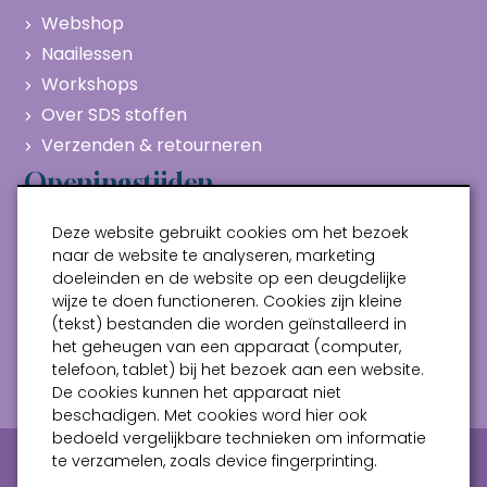
Webshop
Naailessen
Workshops
Over SDS stoffen
Verzenden & retourneren
Openingstijden
Maandag
Gesloten
Deze website gebruikt cookies om het bezoek
Dinsdag
10:00 - 17:00
naar de website te analyseren, marketing
doeleinden en de website op een deugdelijke
Woensdag
10:00 - 17:00
wijze te doen functioneren. Cookies zijn kleine
Donderdag
10:00 - 17:00
(tekst) bestanden die worden geïnstalleerd in
Vrijdag
10:00 - 17:00
het geheugen van een apparaat (computer,
telefoon, tablet) bij het bezoek aan een website.
Zaterdag
10:00 - 17:00
De cookies kunnen het apparaat niet
beschadigen. Met cookies word hier ook
bedoeld vergelijkbare technieken om informatie
Privacy verklaring
Algemene voorwaarden
te verzamelen, zoals device fingerprinting.