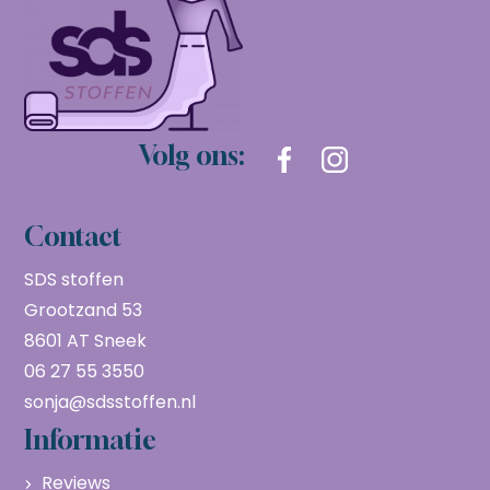
Volg ons:
Contact
SDS stoffen
Grootzand 53
8601 AT Sneek
06 27 55 3550
sonja@sdsstoffen.nl
Informatie
Reviews