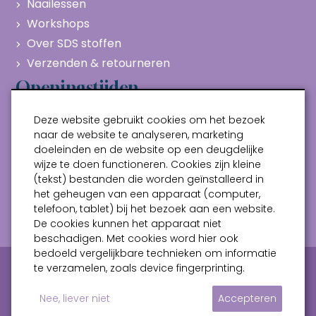
Naailessen
Workshops
Over SDS stoffen
Verzenden & retourneren
Openingstijden
Maandag
Gesloten
Deze website gebruikt cookies om het bezoek
Dinsdag
10:00 - 17:00
naar de website te analyseren, marketing
doeleinden en de website op een deugdelijke
Woensdag
10:00 - 17:00
wijze te doen functioneren. Cookies zijn kleine
Donderdag
10:00 - 17:00
(tekst) bestanden die worden geïnstalleerd in
Vrijdag
10:00 - 17:00
het geheugen van een apparaat (computer,
telefoon, tablet) bij het bezoek aan een website.
Zaterdag
10:00 - 17:00
De cookies kunnen het apparaat niet
beschadigen. Met cookies word hier ook
bedoeld vergelijkbare technieken om informatie
Privacy verklaring
Algemene voorwaarden
te verzamelen, zoals device fingerprinting.
Sitemap
Nee, liever niet
Accepteren