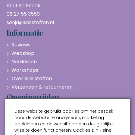
8601 AT Sneek
06 27 55 3550
sonja@sdsstoffen.nl
Informatie
Reviews
Webshop
Naailessen
Workshops
Over SDS stoffen
Verzenden & retourneren
Openingstijden
Maandag
Gesloten
Deze website gebruikt cookies om het bezoek
Dinsdag
10:00 - 17:00
naar de website te analyseren, marketing
doeleinden en de website op een deugdelijke
Woensdag
10:00 - 17:00
wijze te doen functioneren. Cookies zijn kleine
Donderdag
10:00 - 17:00