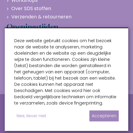
Workshops
Over SDS stoffen
Verzenden & retourneren
Openingstijden
Maandag
Gesloten
Deze website gebruikt cookies om het bezoek
Dinsdag
10:00 - 17:00
naar de website te analyseren, marketing
doeleinden en de website op een deugdelijke
Woensdag
10:00 - 17:00
wijze te doen functioneren. Cookies zijn kleine
Donderdag
10:00 - 17:00
(tekst) bestanden die worden geïnstalleerd in
Vrijdag
10:00 - 17:00
het geheugen van een apparaat (computer,
telefoon, tablet) bij het bezoek aan een website.
Zaterdag
10:00 - 17:00
De cookies kunnen het apparaat niet
beschadigen. Met cookies word hier ook
bedoeld vergelijkbare technieken om informatie
Privacy verklaring
Algemene voorwaarden
te verzamelen, zoals device fingerprinting.
Sitemap
Nee, liever niet
Accepteren