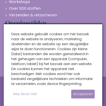
Workshops
Over SDS stoffen
Verzenden & retourneren
Openingstijden
Maandag
Gesloten
Deze website gebruikt cookies om het bezoek
Dinsdag
10:00 - 17:00
naar de website te analyseren, marketing
doeleinden en de website op een deugdelijke
Woensdag
10:00 - 17:00
wijze te doen functioneren. Cookies zijn kleine
Donderdag
10:00 - 17:00
(tekst) bestanden die worden geïnstalleerd in
Vrijdag
10:00 - 17:00
het geheugen van een apparaat (computer,
telefoon, tablet) bij het bezoek aan een website.
Zaterdag
10:00 - 17:00
De cookies kunnen het apparaat niet
beschadigen. Met cookies word hier ook
bedoeld vergelijkbare technieken om informatie
Privacy verklaring
Algemene voorwaarden
te verzamelen, zoals device fingerprinting.
Sitemap
Nee, liever niet
Accepteren