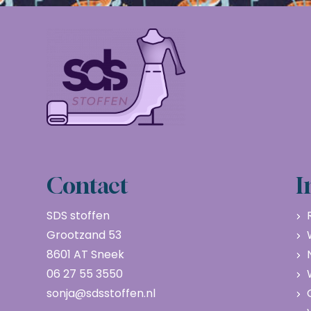
Contact
I
SDS stoffen
Grootzand 53
8601 AT Sneek
06 27 55 3550
sonja@sdsstoffen.nl