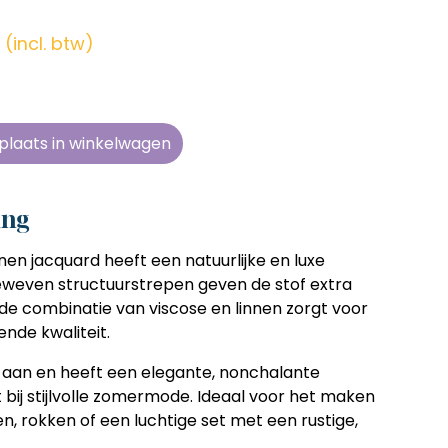
en zonder
en zonder
en zonder
en zonder
e tijd
e tijd
e tijd
e tijd
(incl. btw)
ens
ens
ens
ens
 telkens
 telkens
 telkens
 telkens
r en
r en
r en
r en
plaats in winkelwagen
oonlijk
oonlijk
oonlijk
oonlijk
ing
nen jacquard heeft een natuurlijke en luxe
ngeweven structuurstrepen geven de stof extra
l de combinatie van viscose en linnen zorgt voor
ende kwaliteit.
 aan en heeft een elegante, nonchalante
t bij stijlvolle zomermode. Ideaal voor het maken
en, rokken of een luchtige set met een rustige,