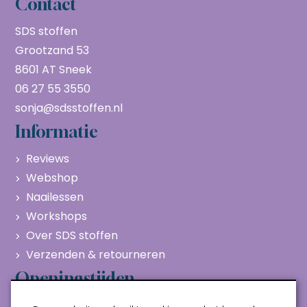
Contact
SDS stoffen
Grootzand 53
8601 AT Sneek
06 27 55 3550
sonja@sdsstoffen.nl
Informatie
Reviews
Webshop
Naailessen
Workshops
Over SDS stoffen
Verzenden & retourneren
Openingstijden
Maandag
Gesloten