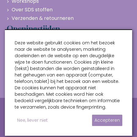
Workshops
Over SDS stoffen
Verzenden & retourneren
Openingstijden
Maandag
Gesloten
Deze website gebruikt cookies om het bezoek
Dinsdag
10:00 - 17:00
naar de website te analyseren, marketing
doeleinden en de website op een deugdelijke
Woensdag
10:00 - 17:00
wijze te doen functioneren. Cookies zijn kleine
Donderdag
10:00 - 17:00
(tekst) bestanden die worden geïnstalleerd in
Vrijdag
10:00 - 17:00
het geheugen van een apparaat (computer,
telefoon, tablet) bij het bezoek aan een website.
Zaterdag
10:00 - 17:00
De cookies kunnen het apparaat niet
beschadigen. Met cookies word hier ook
bedoeld vergelijkbare technieken om informatie
Privacy verklaring
Algemene voorwaarden
te verzamelen, zoals device fingerprinting.
Sitemap
Nee, liever niet
Accepteren