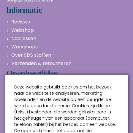
Informatie
Reviews
Webshop
Naailessen
Workshops
Over SDS stoffen
Verzenden & retourneren
Openingstijden
Maandag
Gesloten
Deze website gebruikt cookies om het bezoek
Dinsdag
10:00 - 17:00
naar de website te analyseren, marketing
doeleinden en de website op een deugdelijke
Woensdag
10:00 - 17:00
wijze te doen functioneren. Cookies zijn kleine
Donderdag
10:00 - 17:00
(tekst) bestanden die worden geïnstalleerd in
Vrijdag
10:00 - 17:00
het geheugen van een apparaat (computer,
telefoon, tablet) bij het bezoek aan een website.
Zaterdag
10:00 - 17:00
De cookies kunnen het apparaat niet