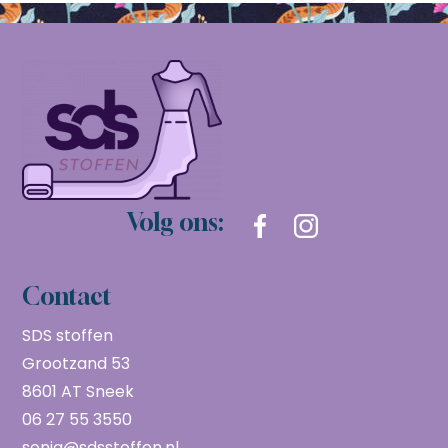
Volg ons:
Contact
SDS stoffen
Grootzand 53
8601 AT Sneek
06 27 55 3550
sonja@sdsstoffen.nl