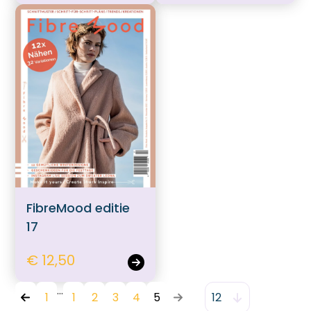
FibreMood editie
17
€ 12,50
1
1
2
3
4
5