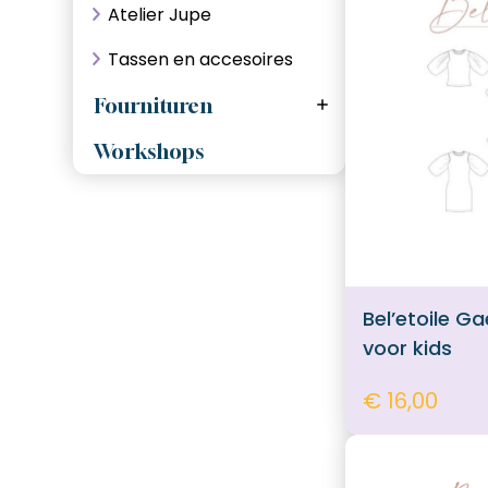
Atelier Jupe
Naaimachine naalden
Tassen en accesoires
Ritsen, deelbaar
Fournituren
Ritsen, niet deelbaar
Elastiek
Workshops
Naaibenodigdheden
Hebbedingetjes
biaisband
Bel’etoile G
Naaimachine Spoeltjes
voor kids
Naaimachine lampjes
€ 16,00