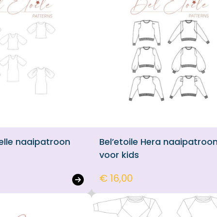
aelle naaipatroon
Bel’etoile Hera naaipatroo
voor kids
€ 16,00