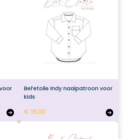
 voor
Bel’etoile Indy naaipatroon voor
kids
€ 16,00