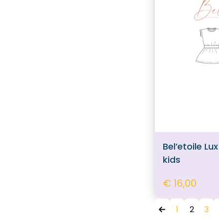
Bel’etoile L
kids
€ 16,00
1
2
3