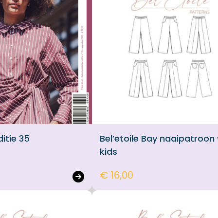
itie 35
Bel’etoile Bay naaipatroon
kids
€ 16,00