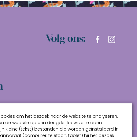
Volg ons:
n
cookies om het bezoek naar de website te analyseren,
n de website op een deugdelijke wijze te doen
ijn kleine (tekst) bestanden die worden geïnstalleerd in
pparaat (computer, telefoon, tablet) bij het bezoek