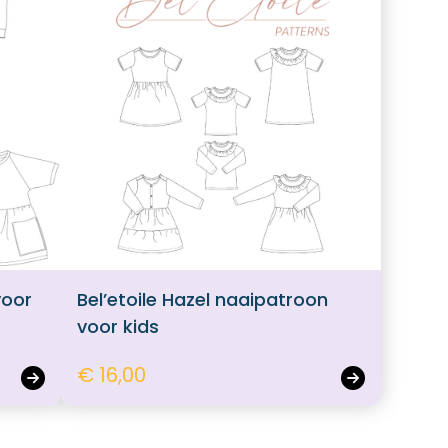
voor
Bel’etoile Hazel naaipatroon
voor kids
€ 16,00