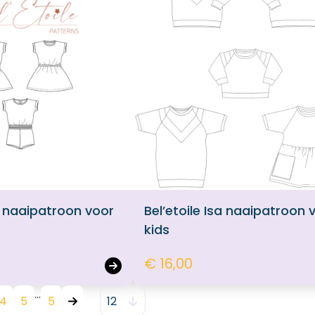
ux naaipatroon voor
Bel’etoile Isa naaipatroon 
kids
€ 16,00
4
5
5