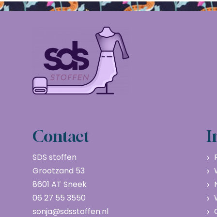
Contact
I
SDS stoffen
Grootzand 53
8601 AT Sneek
06 27 55 3550
sonja@sdsstoffen.nl