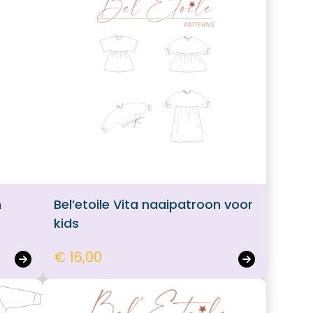
n
Bel’etoile Vita naaipatroon voor
kids
€ 16,00