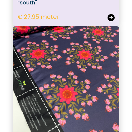
“south"
€ 27,95 meter