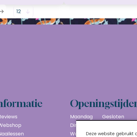
nformatie
Openingstijde
Reviews
Maandag
Gesloten
Webshop
Dinsdag
10:00 - 17:00
Naailessen
Woensdag
10:00 - 17:00
Deze website gebruikt 