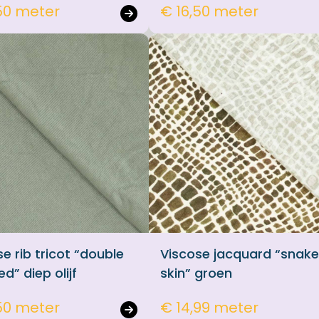
50 meter
€ 16,50 meter
e rib tricot “double
Viscose jacquard “snak
d” diep olijf
skin” groen
50 meter
€ 14,99 meter