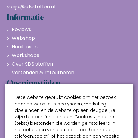
sonja@sdsstoffen.nl
Informatie
Reviews
Webshop
Naailessen
Workshops
Over SDS stoffen
Verzenden & retourneren
Openingstijden
Maandag
Gesloten
Deze website gebruikt cookies om het bezoek
Dinsdag
10:00 - 17:00
naar de website te analyseren, marketing
doeleinden en de website op een deugdelijke
Woensdag
10:00 - 17:00
wijze te doen functioneren. Cookies zijn kleine
Donderdag
10:00 - 17:00
(tekst) bestanden die worden geïnstalleerd in
Vrijdag
10:00 - 17:00
het geheugen van een apparaat (computer,
telefoon, tablet) bij het bezoek aan een website.