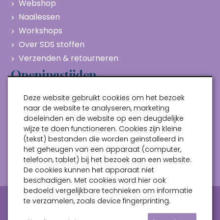
Webshop
Naailessen
Workshops
Over SDS stoffen
Verzenden & retourneren
Openingstijden
Maandag
Gesloten
Deze website gebruikt cookies om het bezoek
Dinsdag
10:00 - 17:00
naar de website te analyseren, marketing
doeleinden en de website op een deugdelijke
Woensdag
10:00 - 17:00
wijze te doen functioneren. Cookies zijn kleine
Donderdag
10:00 - 17:00
(tekst) bestanden die worden geïnstalleerd in
Vrijdag
10:00 - 17:00
het geheugen van een apparaat (computer,
telefoon, tablet) bij het bezoek aan een website.
Zaterdag
10:00 - 17:00
De cookies kunnen het apparaat niet
beschadigen. Met cookies word hier ook
bedoeld vergelijkbare technieken om informatie
Privacy verklaring
Algemene voorwaarden
te verzamelen, zoals device fingerprinting.