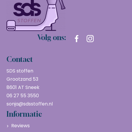
Volg ons:
Contact
SDS stoffen
Grootzand 53
8601 AT Sneek
06 27 55 3550
sonja@sdsstoffen.nl
Informatie
Reviews