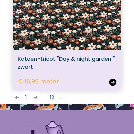
Katoen-tricot "Day & night garden "
zwart
€ 15,99 meter
1