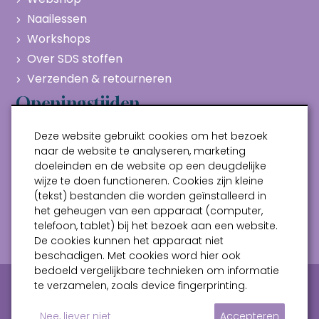
Naailessen
Workshops
Over SDS stoffen
Verzenden & retourneren
Openingstijden
Maandag
Gesloten
Deze website gebruikt cookies om het bezoek
Dinsdag
10:00 - 17:00
naar de website te analyseren, marketing
doeleinden en de website op een deugdelijke
Woensdag
10:00 - 17:00
wijze te doen functioneren. Cookies zijn kleine
Donderdag
10:00 - 17:00
(tekst) bestanden die worden geïnstalleerd in
Vrijdag
10:00 - 17:00
het geheugen van een apparaat (computer,
telefoon, tablet) bij het bezoek aan een website.
Zaterdag
10:00 - 17:00
De cookies kunnen het apparaat niet
beschadigen. Met cookies word hier ook
bedoeld vergelijkbare technieken om informatie
Privacy verklaring
Algemene voorwaarden
te verzamelen, zoals device fingerprinting.
Sitemap
Nee, liever niet
Accepteren