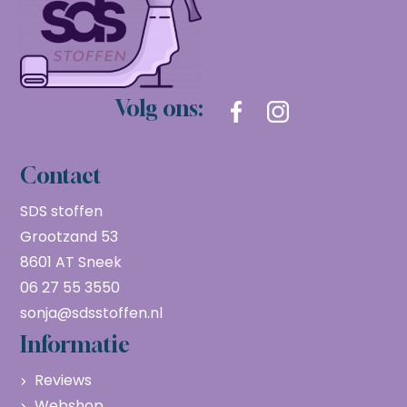
Volg ons:
Contact
SDS stoffen
Grootzand 53
8601 AT Sneek
06 27 55 3550
sonja@sdsstoffen.nl
Informatie
Reviews
Webshop