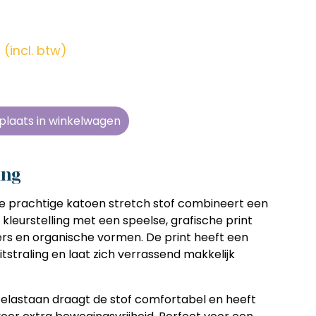
en zonder
en zonder
en zonder
en zonder
e tijd
e tijd
e tijd
e tijd
(incl. btw)
ens
ens
ens
ens
 telkens
 telkens
 telkens
 telkens
r en
r en
r en
r en
plaats in winkelwagen
oonlijk
oonlijk
oonlijk
oonlijk
ing
e prachtige katoen stretch stof combineert een
kleurstelling met een speelse, grafische print
rs en organische vormen. De print heeft een
itstraling en laat zich verrassend makkelijk
 elastaan draagt de stof comfortabel en heeft