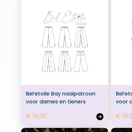
Bel’etoile Bay naaipatroon
Bel’et
voor dames en tieners
voor 
€ 16,00
€ 16,