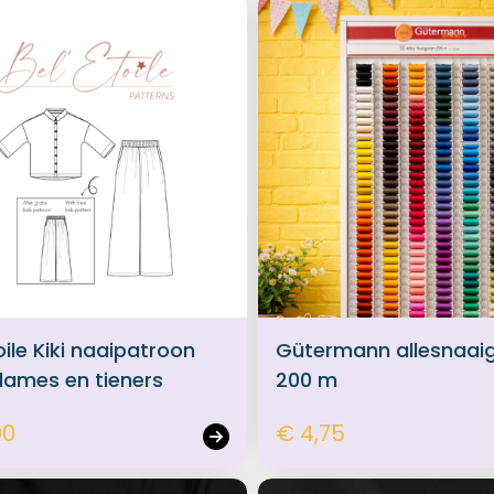
oile Kiki naaipatroon
Gütermann allesnaai
dames en tieners
200 m
00
€ 4,75