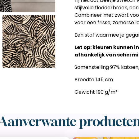
hij net dat beetje stretch
stijlvolle flodderbroek, ee
Combineer met zwart voor e
voor een frisse, zomerse l
Een stof waarmee je gegar
Let op: kleuren kunnen in
afhankelijk van schermin
Samenstelling 97% katoen,
Breedte 145 cm
Gewicht 190 g/m²
Aanverwante producte