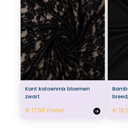
Kant katoenmix bloemen
Bambo
zwart
breed
€ 17,50 meter
€ 18,