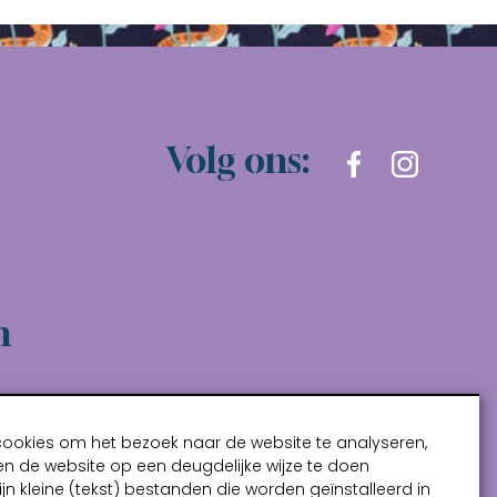
Volg ons:
n
cookies om het bezoek naar de website te analyseren,
n de website op een deugdelijke wijze te doen
ijn kleine (tekst) bestanden die worden geïnstalleerd in