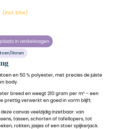
en zonder
en zonder
en zonder
en zonder
e tijd
e tijd
e tijd
e tijd
r
(incl. btw)
ens
ens
ens
ens
 telkens
 telkens
 telkens
 telkens
r en
r en
r en
r en
plaats in winkelwagen
oonlijk
oonlijk
oonlijk
oonlijk
toen/linnen
ing
toen en 50 % polyester
, met precies de juiste
en body.
eter breed
en weegt
210 gram per m²
– een
e prettig verwerkt en goed in vorm blijft.
is deze canvas
veelzijdig inzetbaar
: van
ens, tassen, schorten of tafellopers, tot
ken, rokken, jasjes of een stoer spijkerjack.