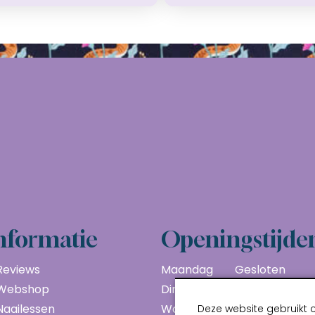
nformatie
Openingstijde
Reviews
Maandag
Gesloten
Webshop
Dinsdag
10:00 - 17:00
Naailessen
Woensdag
10:00 - 17:00
Deze website gebruikt 