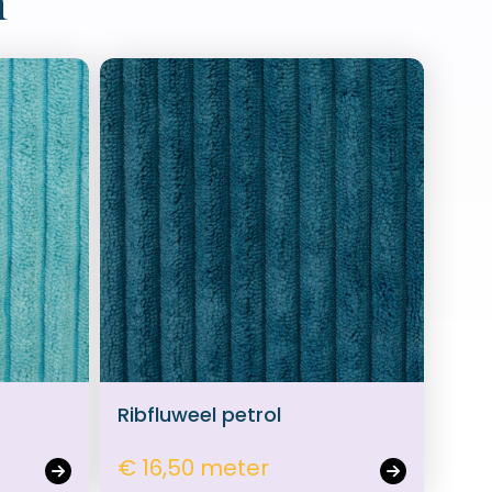
n
Ribfluweel petrol
€ 16,50 meter