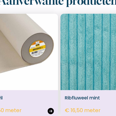
Aanverwante producte
il
Ribfluweel mint
50 meter
€ 16,50 meter