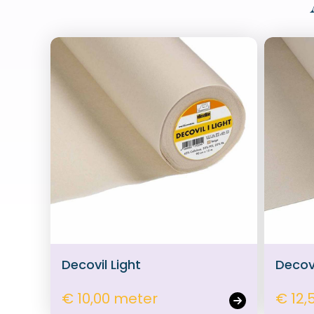
Decovil Light
Decov
€ 10,00 meter
€ 12,