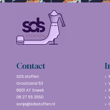
Contact
I
SDS stoffen
Grootzand 53
8601 AT Sneek
06 27 55 3550
sonja@sdsstoffen.nl