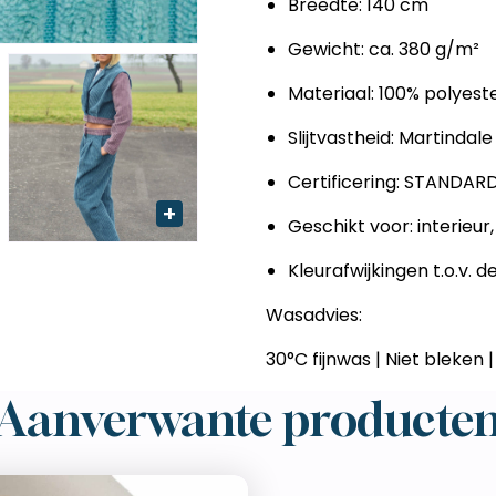
Breedte: 140 cm
Gewicht: ca. 380 g/m²
Materiaal: 100% polyest
Slijtvastheid: Martindal
Certificering: STANDAR
Geschikt voor: interieur
Kleurafwijkingen t.o.v. d
Wasadvies:
30°C fijnwas | Niet bleken 
Aanverwante producte