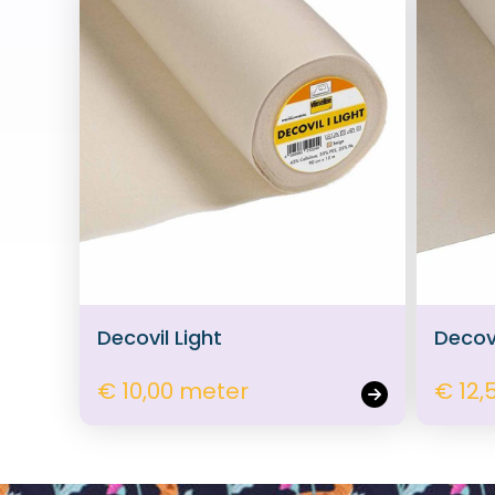
Decovil Light
Decov
€ 10,00 meter
€ 12,