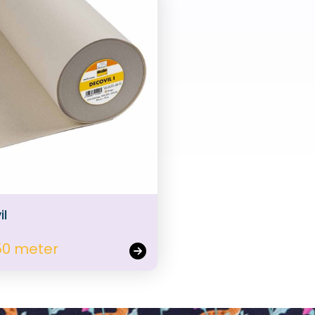
il
50 meter