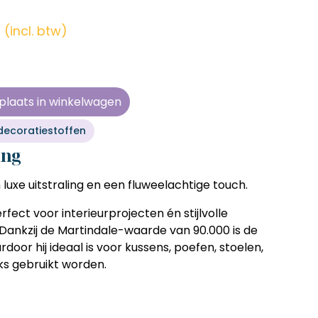
en zonder
en zonder
en zonder
en zonder
e tijd
e tijd
e tijd
e tijd
(incl. btw)
ens
ens
ens
ens
 telkens
 telkens
 telkens
 telkens
r en
r en
r en
r en
plaats in winkelwagen
oonlijk
oonlijk
oonlijk
oonlijk
 decoratiestoffen
ing
luxe uitstraling en een fluweelachtige touch.
erfect voor interieurprojecten én stijlvolle
Dankzij de
Martindale-waarde van 90.000
is de
ardoor hij ideaal is voor kussens, poefen, stoelen,
jks gebruikt worden.