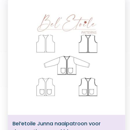
Bel’etoile Junna naaipatroon voor