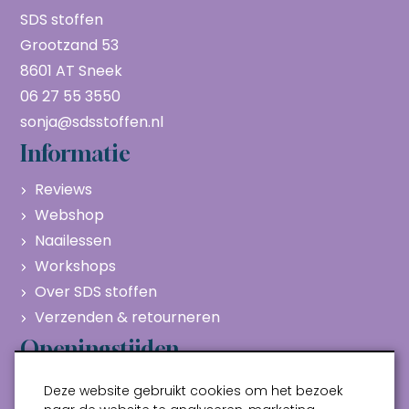
SDS stoffen
Grootzand 53
8601 AT Sneek
06 27 55 3550
sonja@sdsstoffen.nl
Informatie
Reviews
Webshop
Naailessen
Workshops
Over SDS stoffen
Verzenden & retourneren
Openingstijden
Maandag
Gesloten
Deze website gebruikt cookies om het bezoek