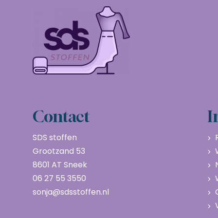
Contact
I
SDS stoffen
Grootzand 53
8601 AT Sneek
06 27 55 3550
sonja@sdsstoffen.nl