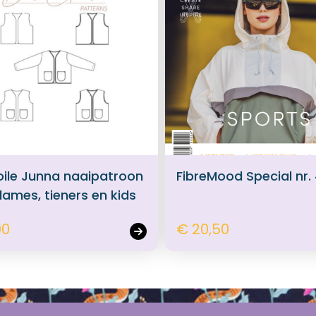
toile Junna naaipatroon
FibreMood Special nr.
dames, tieners en kids
00
€ 20,50