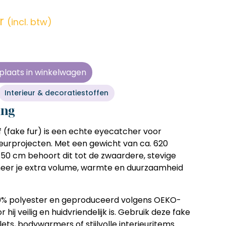
en zonder
en zonder
en zonder
en zonder
e tijd
e tijd
e tijd
e tijd
r
(incl. btw)
ens
ens
ens
ens
 telkens
 telkens
 telkens
 telkens
r en
r en
r en
r en
plaats in winkelwagen
oonlijk
oonlijk
oonlijk
oonlijk
Interieur & decoratiestoffen
ing
f (fake fur) is een echte eyecatcher voor
ieurprojecten. Met een gewicht van ca.
620
150 cm
behoort dit tot de zwaardere, stevige
neer je extra volume, warmte en duurzaamheid
0% polyester
en geproduceerd volgens
OEKO-
 hij veilig en huidvriendelijk is. Gebruik deze fake
ilets, bodywarmers of stijlvolle interieuritems