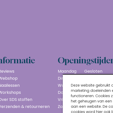
nformatie
Openingstijde
Reviews
Maandag
Gesloten
Webshop
Dinsdag
10:00 - 17:00
Naailessen
Woensdag
10:00 - 17:00
Deze website gebruikt 
marketing doeleinden e
Workshops
Donderdag
10:00 - 17:00
functioneren. Cookies z
Over SDS stoffen
Vrijdag
10:00 - 17:00
het geheugen van een a
Verzenden & retourneren
Zaterdag
10:00 - 17:00
aan een website. De c
cookies word hier ook 