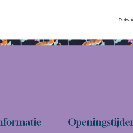
Trefwo
nformatie
Openingstijde