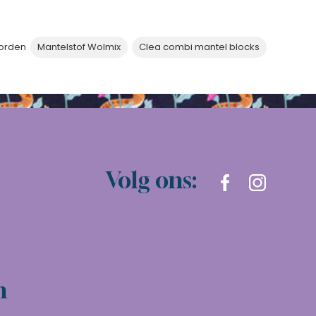
orden
Mantelstof Wolmix
Clea combi mantel blocks
Volg ons:
n