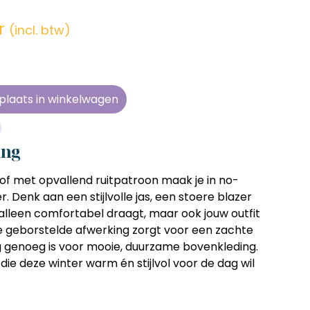
en zonder
en zonder
en zonder
en zonder
e tijd
e tijd
e tijd
e tijd
r
(incl. btw)
ens
ens
ens
ens
 telkens
 telkens
 telkens
 telkens
r en
r en
r en
r en
plaats in winkelwagen
oonlijk
oonlijk
oonlijk
oonlijk
ing
f met opvallend ruitpatroon maak je in no-
 Denk aan een stijlvolle jas, een stoere blazer
alleen comfortabel draagt, maar ook jouw outfit
 geborstelde afwerking zorgt voor een zachte
vig genoeg is voor mooie, duurzame bovenkleding.
die deze winter warm én stijlvol voor de dag wil