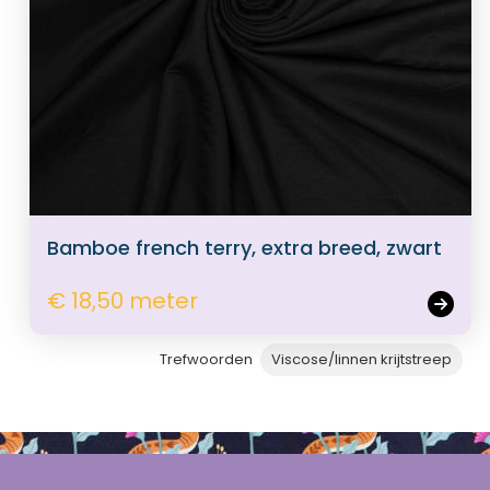
Bamboe french terry, extra breed, zwart
€ 18,50 meter
Trefwoorden
Viscose/linnen krijtstreep