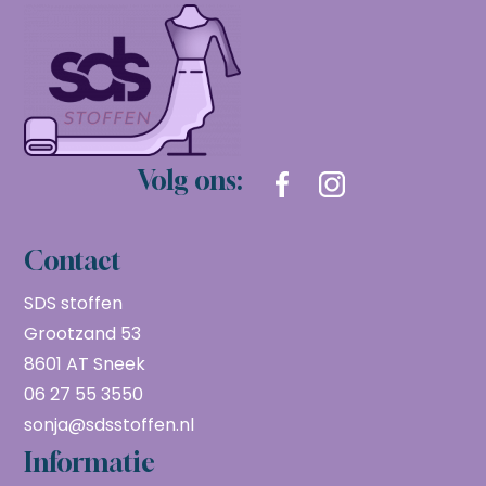
Volg ons:
Contact
SDS stoffen
Grootzand 53
8601 AT Sneek
06 27 55 3550
sonja@sdsstoffen.nl
Informatie