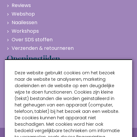
Reviews
Webshop
Naailessen
Workshops
Over SDS stoffen
Verzenden & retourneren
Openingstijden
Maandag
Gesloten
Deze website gebruikt cookies om het bezoek
Dinsdag
10:00 - 17:00
naar de website te analyseren, marketing
doeleinden en de website op een deugdelijke
Woensdag
10:00 - 17:00
wijze te doen functioneren. Cookies zijn kleine
Donderdag
10:00 - 17:00
(tekst) bestanden die worden geïnstalleerd in
Vrijdag
10:00 - 17:00
het geheugen van een apparaat (computer,
telefoon, tablet) bij het bezoek aan een website.
Zaterdag
10:00 - 17:00
De cookies kunnen het apparaat niet
beschadigen. Met cookies word hier ook
bedoeld vergelijkbare technieken om informatie
Privacy verklaring
Algemene voorwaarden