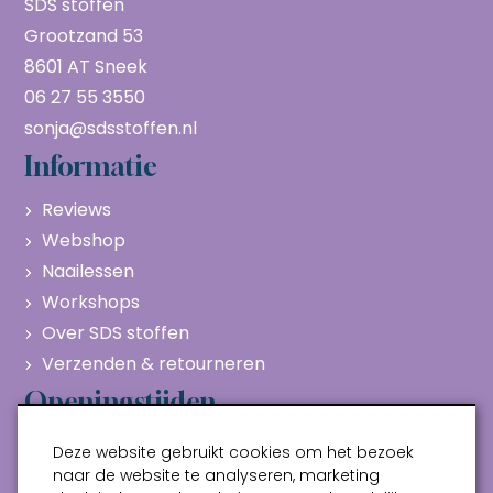
SDS stoffen
Grootzand 53
8601 AT Sneek
06 27 55 3550
sonja@sdsstoffen.nl
Informatie
Reviews
Webshop
Naailessen
Workshops
Over SDS stoffen
Verzenden & retourneren
Openingstijden
Maandag
Gesloten
Deze website gebruikt cookies om het bezoek
Dinsdag
10:00 - 17:00
naar de website te analyseren, marketing