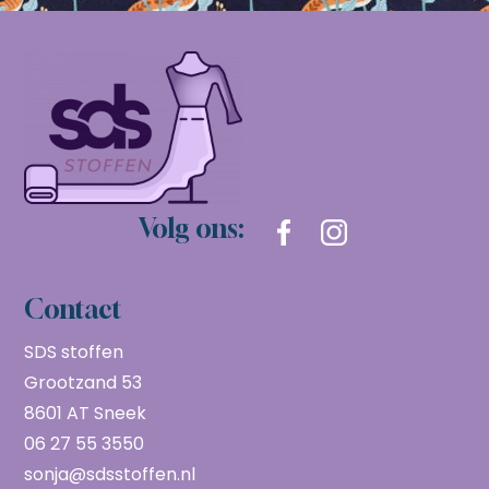
Volg ons:
Contact
SDS stoffen
Grootzand 53
8601 AT Sneek
06 27 55 3550
sonja@sdsstoffen.nl