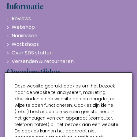
Informatie
Reviews
Webshop
Naailessen
Workshops
Over SDS stoffen
Verzenden & retourneren
Openingstijden
Maandag
Gesloten
Deze website gebruikt cookies om het bezoek
Dinsdag
10:00 - 17:00
naar de website te analyseren, marketing
doeleinden en de website op een deugdelijke
Woensdag
10:00 - 17:00
wijze te doen functioneren. Cookies zijn kleine
Donderdag
10:00 - 17:00
(tekst) bestanden die worden geïnstalleerd in
Vrijdag
10:00 - 17:00
het geheugen van een apparaat (computer,
telefoon, tablet) bij het bezoek aan een website.
Zaterdag
10:00 - 17:00
De cookies kunnen het apparaat niet