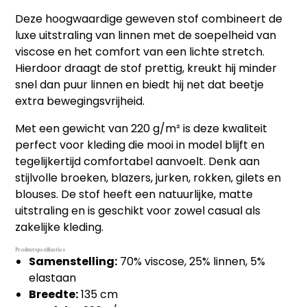
bestellen sneller en voordeliger gaat.
bestellen sneller en voordeliger gaat.
Hulp nodig bij het aanmaken van je account, of wil je
Deze hoogwaardige geweven stof combineert de
persoonlijk advies op maat van jouw wensen?
Snel en eenvoudig bestellen
Snel en eenvoudig bestellen
luxe uitstraling van linnen met de soepelheid van
Bel ons op
06 27 55 3550
of stuur een mail naar
Met één klik je favoriete producten opnieuw bestellen
Met één klik je favoriete producten opnieuw bestellen
sonja@sdsstoffen.nl
.
viscose en het comfort van een lichte stretch.
zonder zoeken of invoeren, ideaal voor frequente klanten
zonder zoeken of invoeren, ideaal voor frequente klanten
die tijd willen besparen.
Hierdoor draagt de stof prettig, kreukt hij minder
die tijd willen besparen.
annuleren
snel dan puur linnen en biedt hij net dat beetje
Automatisch onthouden van
Automatisch onthouden van
(bedrijfs)gegevens
extra bewegingsvrijheid.
(bedrijfs)gegevens
Je hoeft jouw bedrijfsgegevens en factuuradres niet
Je hoeft jouw bedrijfsgegevens en factuuradres niet
telkens opnieuw in te voeren, wat het bestelproces
telkens opnieuw in te voeren, wat het bestelproces
Met een gewicht van 220 g/m² is deze kwaliteit
soepeler en efficiënter maakt.
soepeler en efficiënter maakt.
perfect voor kleding die mooi in model blijft en
Hulp nodig bij het aanmaken van je account, of wil je
Hulp nodig bij het aanmaken van je account, of wil je
tegelijkertijd comfortabel aanvoelt. Denk aan
persoonlijk advies op maat van jouw wensen?
persoonlijk advies op maat van jouw wensen?
stijlvolle broeken, blazers, jurken, rokken, gilets en
Bel ons op
06 27 55 3550
of stuur een mail naar
Bel ons op
06 27 55 3550
of stuur een mail naar
blouses. De stof heeft een natuurlijke, matte
sonja@sdsstoffen.nl
.
sonja@sdsstoffen.nl
.
uitstraling en is geschikt voor zowel casual als
sluiten
zakelijke kleding.
sluiten
Productspecificaties
Samenstelling:
70% viscose, 25% linnen, 5%
elastaan
Breedte:
135 cm