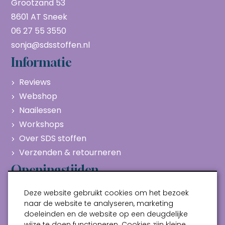
Grootzand 53
8601 AT Sneek
06 27 55 3550
sonja@sdsstoffen.nl
Informatie
Reviews
Webshop
Naailessen
Workshops
Over SDS stoffen
Verzenden & retourneren
Openingstijden
Maandag
Gesloten
Deze website gebruikt cookies om het bezoek
Dinsdag
10:00 - 17:00
naar de website te analyseren, marketing
doeleinden en de website op een deugdelijke
Woensdag
10:00 - 17:00
wijze te doen functioneren. Cookies zijn kleine