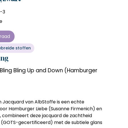
en zonder
en zonder
en zonder
en zonder
e tijd
e tijd
e tijd
e tijd
-3
fe
ens
ens
ens
ens
 telkens
 telkens
 telkens
 telkens
rraad
r en
r en
r en
r en
breide stoffen
oonlijk
oonlijk
oonlijk
oonlijk
ing
 Bling Bling Up and Down (Hamburger
wn Jacquard
van AlbStoffe is een echte
door
Hamburger Liebe (Susanne Firmenich)
en
, combineert deze jacquard de zachtheid
n (GOTS-gecertificeerd)
met de subtiele glans