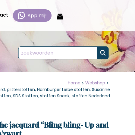
act
App mij!
 en
 en
 en
 en
Home
Webshop
esteld.
esteld.
esteld.
esteld.
ard, glitterstoffen, Hamburger Liebe stoffen, Susanne
offen, SDS Stoffen, stoffen Sneek, stoffen Nederland
n en
n en
n en
n en
n,
n,
n,
n,
 bestellen
 bestellen
 bestellen
 bestellen
che jacquard “Bling bling- Up and
/zwart