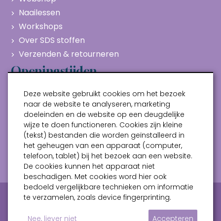
Naailessen
Workshops
Over SDS stoffen
Verzenden & retourneren
Openingstijden
Maandag
Gesloten
Deze website gebruikt cookies om het bezoek
Dinsdag
10:00 - 17:00
naar de website te analyseren, marketing
doeleinden en de website op een deugdelijke
Woensdag
10:00 - 17:00
wijze te doen functioneren. Cookies zijn kleine
Donderdag
10:00 - 17:00
(tekst) bestanden die worden geïnstalleerd in
Vrijdag
10:00 - 17:00
het geheugen van een apparaat (computer,
telefoon, tablet) bij het bezoek aan een website.
Zaterdag
10:00 - 17:00
De cookies kunnen het apparaat niet
beschadigen. Met cookies word hier ook
bedoeld vergelijkbare technieken om informatie
Privacy verklaring
Algemene voorwaarden
te verzamelen, zoals device fingerprinting.
Sitemap
Nee, liever niet
Accepteren