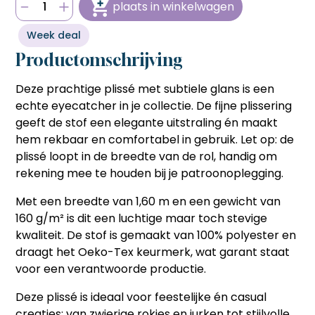
plaats in winkelwagen
bestellen sneller en voordeliger gaat.
bestellen sneller en voordeliger gaat.
Hulp nodig bij het aanmaken van je account, of wil je
persoonlijk advies op maat van jouw wensen?
Snel en eenvoudig bestellen
Snel en eenvoudig bestellen
Week deal
Bel ons op
06 27 55 3550
of stuur een mail naar
Met één klik je favoriete producten opnieuw bestellen
Met één klik je favoriete producten opnieuw bestellen
sonja@sdsstoffen.nl
.
zonder zoeken of invoeren, ideaal voor frequente klanten
Productomschrijving
zonder zoeken of invoeren, ideaal voor frequente klanten
die tijd willen besparen.
die tijd willen besparen.
annuleren
Automatisch onthouden van
Deze prachtige plissé met subtiele glans is een
Automatisch onthouden van
(bedrijfs)gegevens
(bedrijfs)gegevens
echte eyecatcher in je collectie. De fijne plissering
Je hoeft jouw bedrijfsgegevens en factuuradres niet
Je hoeft jouw bedrijfsgegevens en factuuradres niet
geeft de stof een elegante uitstraling én maakt
telkens opnieuw in te voeren, wat het bestelproces
telkens opnieuw in te voeren, wat het bestelproces
hem rekbaar en comfortabel in gebruik. Let op: de
soepeler en efficiënter maakt.
soepeler en efficiënter maakt.
plissé loopt in de breedte van de rol, handig om
Hulp nodig bij het aanmaken van je account, of wil je
Hulp nodig bij het aanmaken van je account, of wil je
persoonlijk advies op maat van jouw wensen?
rekening mee te houden bij je patroonoplegging.
persoonlijk advies op maat van jouw wensen?
Bel ons op
06 27 55 3550
of stuur een mail naar
Bel ons op
06 27 55 3550
of stuur een mail naar
Met een breedte van 1,60 m en een gewicht van
sonja@sdsstoffen.nl
.
sonja@sdsstoffen.nl
.
160 g/m² is dit een luchtige maar toch stevige
sluiten
sluiten
kwaliteit. De stof is gemaakt van 100% polyester en
draagt het Oeko-Tex keurmerk, wat garant staat
voor een verantwoorde productie.
Deze plissé is ideaal voor feestelijke én casual
creaties: van zwierige rokjes en jurken tot stijlvolle