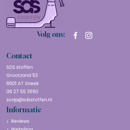
Volg ons:
Contact
SDS stoffen
Grootzand 53
8601 AT Sneek
06 27 55 3550
sonja@sdsstoffen.nl
Informatie
Reviews
Webshop