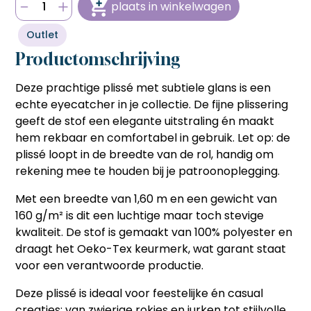
plaats in winkelwagen
bestellen sneller en voordeliger gaat.
bestellen sneller en voordeliger gaat.
Hulp nodig bij het aanmaken van je account, of wil je
persoonlijk advies op maat van jouw wensen?
Snel en eenvoudig bestellen
Snel en eenvoudig bestellen
Outlet
Bel ons op
06 27 55 3550
of stuur een mail naar
Met één klik je favoriete producten opnieuw bestellen
Met één klik je favoriete producten opnieuw bestellen
sonja@sdsstoffen.nl
.
zonder zoeken of invoeren, ideaal voor frequente klanten
Productomschrijving
zonder zoeken of invoeren, ideaal voor frequente klanten
die tijd willen besparen.
die tijd willen besparen.
annuleren
Automatisch onthouden van
Deze prachtige plissé met subtiele glans is een
Automatisch onthouden van
(bedrijfs)gegevens
(bedrijfs)gegevens
echte eyecatcher in je collectie. De fijne plissering
Je hoeft jouw bedrijfsgegevens en factuuradres niet
Je hoeft jouw bedrijfsgegevens en factuuradres niet
geeft de stof een elegante uitstraling én maakt
telkens opnieuw in te voeren, wat het bestelproces
telkens opnieuw in te voeren, wat het bestelproces
hem rekbaar en comfortabel in gebruik. Let op: de
soepeler en efficiënter maakt.
soepeler en efficiënter maakt.
plissé loopt in de breedte van de rol, handig om
Hulp nodig bij het aanmaken van je account, of wil je
Hulp nodig bij het aanmaken van je account, of wil je
persoonlijk advies op maat van jouw wensen?
rekening mee te houden bij je patroonoplegging.
persoonlijk advies op maat van jouw wensen?
Bel ons op
06 27 55 3550
of stuur een mail naar
Bel ons op
06 27 55 3550
of stuur een mail naar
Met een breedte van 1,60 m en een gewicht van
sonja@sdsstoffen.nl
.
sonja@sdsstoffen.nl
.
160 g/m² is dit een luchtige maar toch stevige
sluiten
sluiten
kwaliteit. De stof is gemaakt van 100% polyester en
draagt het Oeko-Tex keurmerk, wat garant staat
voor een verantwoorde productie.
Deze plissé is ideaal voor feestelijke én casual
creaties: van zwierige rokjes en jurken tot stijlvolle