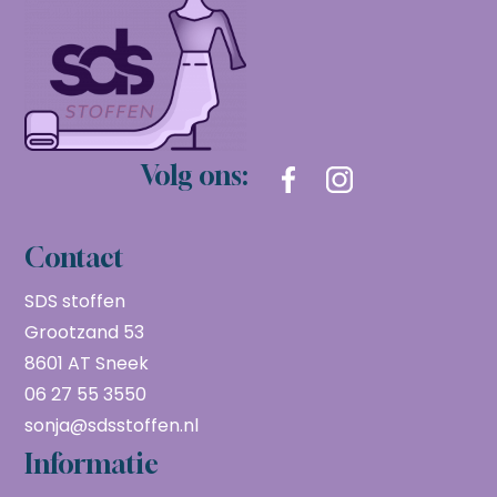
Volg ons:
Contact
SDS stoffen
Grootzand 53
8601 AT Sneek
06 27 55 3550
sonja@sdsstoffen.nl
Informatie