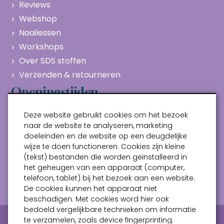
Reviews
Webshop
Naailessen
Workshops
Over SDS stoffen
Verzenden & retourneren
Openingstijden
Maandag
Gesloten
Deze website gebruikt cookies om het bezoek
Dinsdag
10:00 - 17:00
naar de website te analyseren, marketing
doeleinden en de website op een deugdelijke
Woensdag
10:00 - 17:00
wijze te doen functioneren. Cookies zijn kleine
Donderdag
10:00 - 17:00
(tekst) bestanden die worden geïnstalleerd in
Vrijdag
10:00 - 17:00
het geheugen van een apparaat (computer,
telefoon, tablet) bij het bezoek aan een website.
Zaterdag
10:00 - 17:00
De cookies kunnen het apparaat niet
beschadigen. Met cookies word hier ook
bedoeld vergelijkbare technieken om informatie
Privacy verklaring
Algemene voorwaarden
te verzamelen, zoals device fingerprinting.