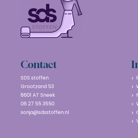
Contact
I
SDS stoffen
Grootzand 53
8601 AT Sneek
06 27 55 3550
sonja@sdsstoffen.nl