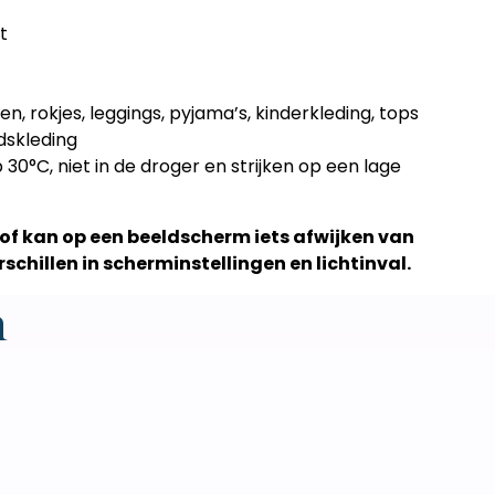
t
ken, rokjes, leggings, pyjama’s, kinderkleding, tops
dskleding
0°C, niet in de droger en strijken op een lage
stof kan op een beeldscherm iets afwijken van
schillen in scherminstellingen en lichtinval.
n