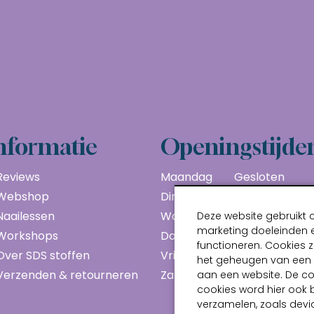
nformatie
Openingstijde
Reviews
Maandag
Gesloten
Webshop
Dinsdag
10:00 - 17:00
Naailessen
Woensdag
10:00 - 17:00
Deze website gebruikt 
marketing doeleinden e
Workshops
Donderdag
10:00 - 17:00
functioneren. Cookies z
Over SDS stoffen
Vrijdag
10:00 - 17:00
het geheugen van een a
Verzenden & retourneren
Zaterdag
10:00 - 17:00
aan een website. De c
cookies word hier ook 
verzamelen, zoals devic