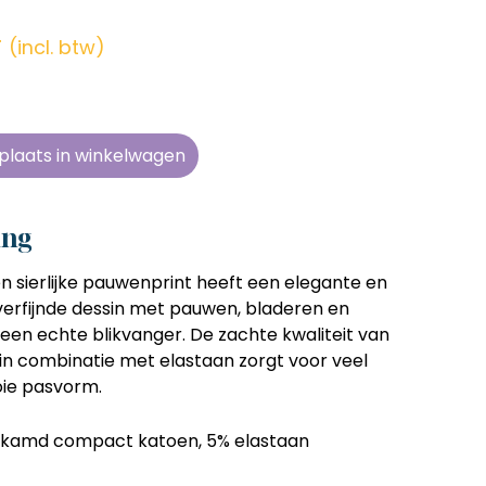
en zonder
en zonder
en zonder
en zonder
e tijd
e tijd
e tijd
e tijd
r
(incl. btw)
ens
ens
ens
ens
 telkens
 telkens
 telkens
 telkens
r en
r en
r en
r en
plaats in winkelwagen
oonlijk
oonlijk
oonlijk
oonlijk
ing
n sierlijke pauwenprint heeft een elegante en
t verfijnde dessin met pauwen, bladeren en
en echte blikvanger. De zachte kwaliteit van
 combinatie met elastaan zorgt voor veel
ie pasvorm.
kamd compact katoen, 5% elastaan