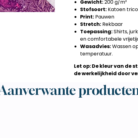
Gewicht:
200 g/m²
Stofsoort:
Katoen trico
Print:
Pauwen
Stretch:
Rekbaar
Toepassing:
Shirts, jur
en comfortabele vrijetij
Wasadvies:
Wassen op 3
temperatuur.
Let op: De kleur van de 
de werkelijkheid door ver
Aanverwante producte