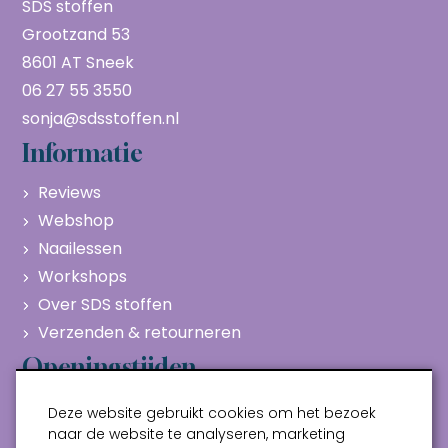
SDS stoffen
Grootzand 53
8601 AT Sneek
06 27 55 3550
sonja@sdsstoffen.nl
Informatie
Reviews
Webshop
Naailessen
Workshops
Over SDS stoffen
Verzenden & retourneren
Openingstijden
Maandag
Gesloten
Deze website gebruikt cookies om het bezoek
Dinsdag
10:00 - 17:00
naar de website te analyseren, marketing