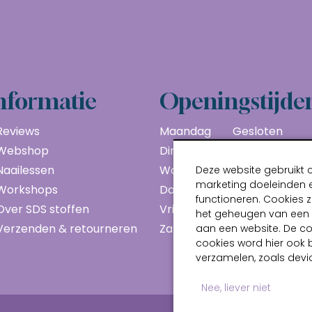
nformatie
Openingstijde
Reviews
Maandag
Gesloten
Webshop
Dinsdag
10:00 - 17:00
Naailessen
Woensdag
10:00 - 17:00
Deze website gebruikt 
marketing doeleinden e
Workshops
Donderdag
10:00 - 17:00
functioneren. Cookies z
Over SDS stoffen
Vrijdag
10:00 - 17:00
het geheugen van een a
Verzenden & retourneren
Zaterdag
10:00 - 17:00
aan een website. De c
cookies word hier ook 
verzamelen, zoals devic
Nee, liever niet