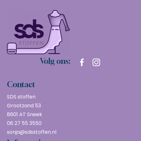
Volg ons:
Contact
SDS stoffen
Grootzand 53
8601 AT Sneek
06 27 55 3550
sonja@sdsstoffen.nl