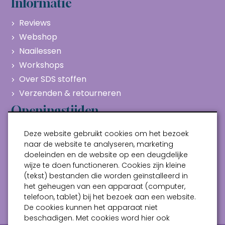
Informatie
Reviews
Webshop
Naailessen
Workshops
Over SDS stoffen
Verzenden & retourneren
Openingstijden
Maandag
Gesloten
Deze website gebruikt cookies om het bezoek
Dinsdag
10:00 - 17:00
naar de website te analyseren, marketing
doeleinden en de website op een deugdelijke
Woensdag
10:00 - 17:00
wijze te doen functioneren. Cookies zijn kleine
Donderdag
10:00 - 17:00
(tekst) bestanden die worden geïnstalleerd in
Vrijdag
10:00 - 17:00
het geheugen van een apparaat (computer,
telefoon, tablet) bij het bezoek aan een website.
Zaterdag
10:00 - 17:00
De cookies kunnen het apparaat niet
beschadigen. Met cookies word hier ook