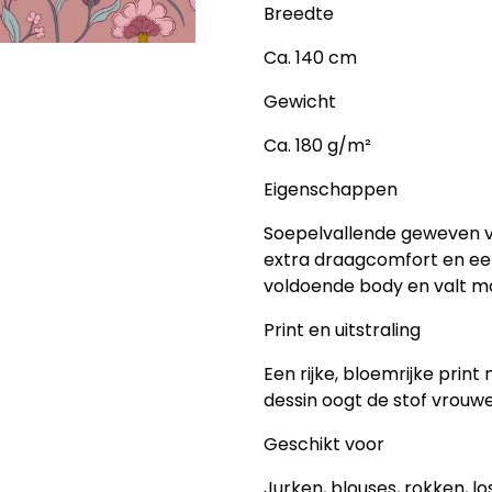
Breedte
Ca. 140 cm
Gewicht
Ca. 180 g/m²
Eigenschappen
Soepelvallende geweven vi
extra draagcomfort en een
voldoende body en valt mo
Print en uitstraling
Een rijke, bloemrijke prin
dessin oogt de stof vrouwel
Geschikt voor
Jurken, blouses, rokken, l