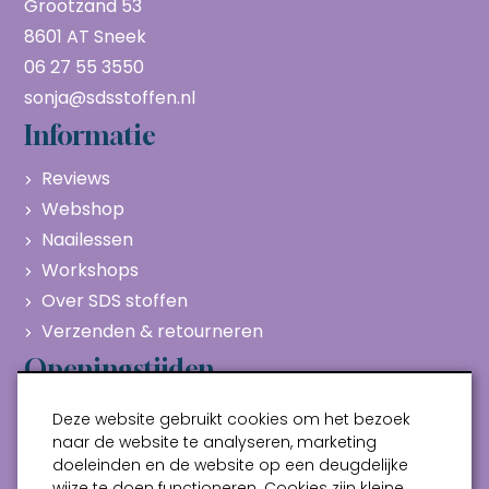
Grootzand 53
8601 AT Sneek
06 27 55 3550
sonja@sdsstoffen.nl
Informatie
Reviews
Webshop
Naailessen
Workshops
Over SDS stoffen
Verzenden & retourneren
Openingstijden
Maandag
Gesloten
Deze website gebruikt cookies om het bezoek
Dinsdag
10:00 - 17:00
naar de website te analyseren, marketing
doeleinden en de website op een deugdelijke
Woensdag
10:00 - 17:00
wijze te doen functioneren. Cookies zijn kleine