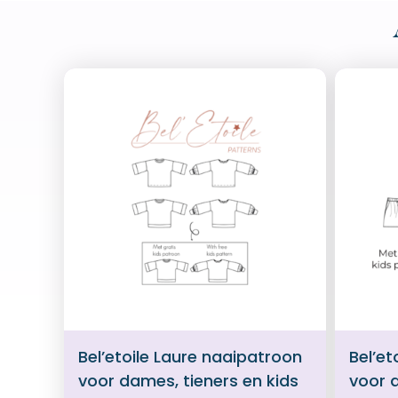
Bel’etoile Laure naaipatroon
Bel’et
voor dames, tieners en kids
voor 