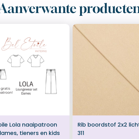
Aanverwante producte
oile Lola naaipatroon
Rib boordstof 2x2 lich
dames, tieners en kids
311