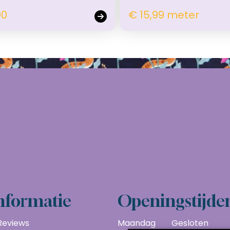
00
€ 15,99 meter
nformatie
Openingstijde
Reviews
Maandag
Gesloten