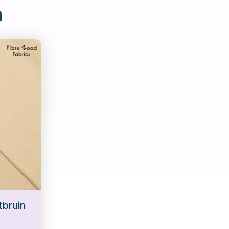
n
tbruin