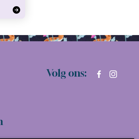
Volg ons:
n