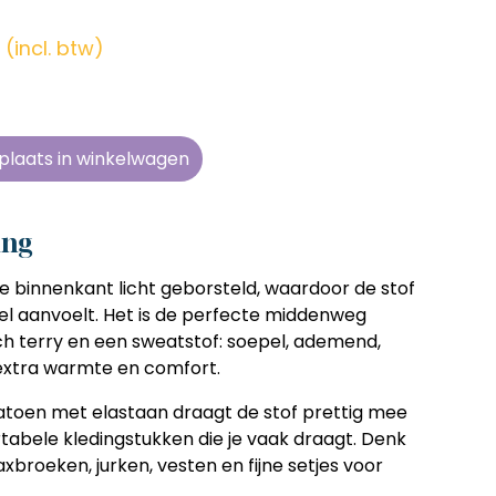
en zonder
en zonder
en zonder
en zonder
e tijd
e tijd
e tijd
e tijd
(incl. btw)
ens
ens
ens
ens
 telkens
 telkens
 telkens
 telkens
r en
r en
r en
r en
plaats in winkelwagen
oonlijk
oonlijk
oonlijk
oonlijk
ing
e binnenkant licht geborsteld, waardoor de stof
l aanvoelt. Het is de perfecte middenweg
ch terry en een sweatstof: soepel, ademend,
extra warmte en comfort.
atoen met elastaan draagt de stof prettig mee
ortabele kledingstukken die je vaak draagt. Denk
xbroeken, jurken, vesten en fijne setjes voor